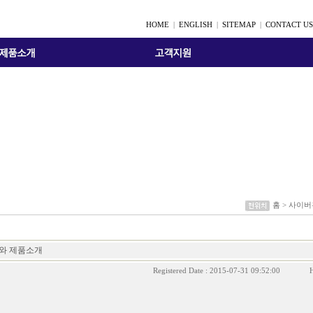
HOME
|
ENGLISH
|
SITEMAP
|
CONTACT US
홈 > 사이버
와 제품소개
Registered Date : 2015-07-31 09:52:00
H