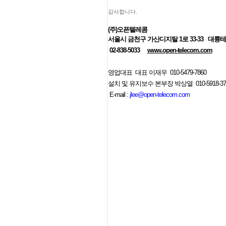
감사합니다.
(
주
)
오픈텔레콤
서울시 금천구 가산디지탈
1
로
33-33
대륭테크
02-838-5033
www.open-telecom.com
영업대표 대표 이재우 010-5479-7860
설치 및 유지보수 본부장 박상열 010-5918-37
E-mail :
jlee@open-telecom.com