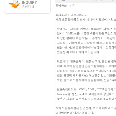
안녕하십니까 ?
회사소개 카다로그입니다.
저희 오픈텔레콤은 크게 세개의 사업분야가 있습
-산업전자 : 서브랙, 케이스, 백플레인, 파워, 시
일찌기 VMEbus를 비롯한 백플레인을 국산화
다양한 분야에 표준 또는 비규격의 기구제품과 
지속적인 개발제품의 표준화로 빠르고 정확한 
또한, 신사업으로엘리베이터/승강기 비상통화장치
안전성 확보에 기여하고 있읍니다.
-의료기기 : 전동휠체어, 전동스쿠터, 근전도 휠
세계 최초의 발명품인 근전도휠체어를 비롯하여 
중증장애인의 이동성을 보조하는 최첨단 IT 제
인한 공간적 제약을 다소 해소할수 있는 제품들
또한 별도로 오픈케어의 전동휠체어, 전동스쿠
-초고속네트워크 : VDSL, ADSL, FTTH 분야의 가입
Gateway를 생산, 국내외 고객들에게 공급하고 
맞추어 새로운 솔루션을 지속적으로 개발하고 
저희 오픈텔레콤은 산업전자, 초고속 네트워크 
고객여러분께 다가가겠읍니다.