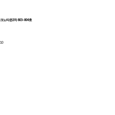
노타운2차 803~804호
10